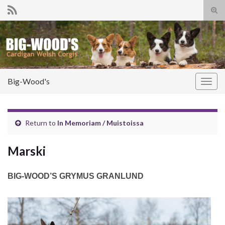
Tog
sear
Search for:
for
Big-Wood's
Togg
navig
Return to
In Memoriam / Muistoissa
Marski
BIG-WOOD’S GRYMUS GRANLUND