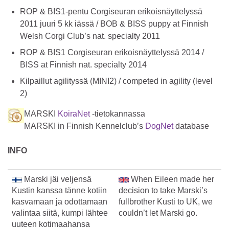
ROP & BIS1-pentu Corgiseuran erikoisnäyttelyssä
2011 juuri 5 kk iässä / BOB & BISS puppy at Finnish
Welsh Corgi Club’s nat. specialty 2011
ROP & BIS1 Corgiseuran erikoisnäyttelyssä 2014 /
BISS at Finnish nat. specialty 2014
Kilpaillut agilityssä (MINI2) / competed in agility (level
2)
MARSKI
KoiraNet
-tietokannassa
MARSKI in Finnish Kennelclub’s
DogNet
database
INFO
Marski jäi veljensä
When Eileen made her
Kustin kanssa tänne kotiin
decision to take Marski’s
kasvamaan ja odottamaan
fullbrother Kusti to UK, we
valintaa siitä, kumpi lähtee
couldn’t let Marski go.
uuteen kotimaahansa