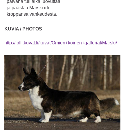
päivänä tuli aika luovuttaa
ja päästää Marski irti
kroppansa vankeudesta.
KUVIA / PHOTOS
http://jofli.kuvat.fi/kuvat/Omien+koirien+galleriat/Marski/