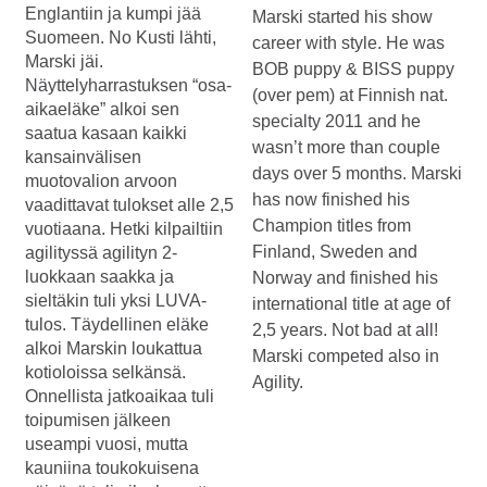
Englantiin ja kumpi jää
Marski started his show
Suomeen. No Kusti lähti,
career with style. He was
Marski jäi.
BOB puppy & BISS puppy
Näyttelyharrastuksen “osa-
(over pem) at Finnish nat.
aikaeläke” alkoi sen
specialty 2011 and he
saatua kasaan kaikki
wasn’t more than couple
kansainvälisen
days over 5 months. Marski
muotovalion arvoon
has now finished his
vaadittavat tulokset alle 2,5
Champion titles from
vuotiaana. Hetki kilpailtiin
Finland, Sweden and
agilityssä agilityn 2-
luokkaan saakka ja
Norway and finished his
sieltäkin tuli yksi LUVA-
international title at age of
tulos. Täydellinen eläke
2,5 years. Not bad at all!
alkoi Marskin loukattua
Marski competed also in
kotioloissa selkänsä.
Agility.
Onnellista jatkoaikaa tuli
toipumisen jälkeen
useampi vuosi, mutta
kauniina toukokuisena