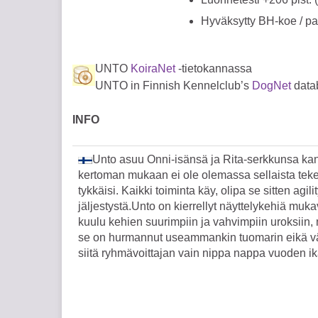
Hyväksytty BH-koe / p
UNTO
KoiraNet
-tietokannassa
UNTO in Finnish Kennelclub’s
DogNet
data
INFO
Unto asuu Onni-isänsä ja Rita-serkkunsa ka
kertoman mukaan ei ole olemassa sellaista teke
tykkäisi. Kaikki toiminta käy, olipa se sitten agilit
jäljestystä.Unto on kierrellyt näyttelykehiä muk
kuulu kehien suurimpiin ja vahvimpiin uroksiin, m
se on hurmannut useammankin tuomarin eikä väh
siitä ryhmävoittajan vain nippa nappa vuoden i