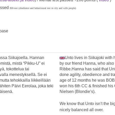
assed
BH-test (obedience and behavioural test in city and with people)
base
nssa Siikajoella. Hannan
Unto lives in Siikajoki with
mistä, mistä “Pikku-U” ei
by our friend Hanna, who als
yä, tokottelua tai
Ribbe.Hanna has said that Unt
avalla menestyksellä. Se ei
done agility, obedience and tra
utta tehokkailla liikkeillään
age of 12 months he was BOB
iten Päivi Eerolaa, joka teki
won his 6th CC & finished his 
käisenä.
Nielsen (Blondie’s).
We know that Unto isn’t the bi
nicely balanced all over.