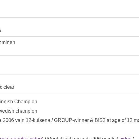
a
uominen
: clear
Finnish Champion
Swedish champion
 2006 vain 12-kuisena / GROUP-winner & BIS2 at age of 12 m
osa-alueet ja video
) / Mental test passed +206 points (
video
)