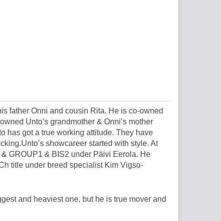
 his father Onni and cousin Rita. He is co-owned
o owned Unto’s grandmother & Onni’s mother
o has got a true working attitude. They have
cking.Unto’s showcareer started with style. At
 & GROUP1 & BIS2 under Päivi Eerola. He
Ch title under breed specialist Kim Vigso-
ggest and heaviest one, but he is true mover and