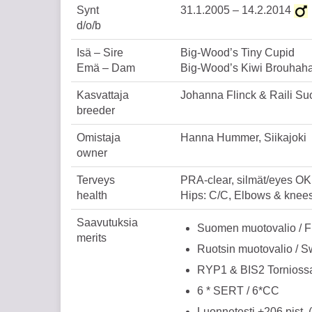
Synt
31.1.2005 – 14.2.2014
d/o/b
Isä – Sire
Big-Wood’s Tiny Cupid
Emä – Dam
Big-Wood’s Kiwi Brouhah
Kasvattaja
Johanna Flinck & Raili S
breeder
Omistaja
Hanna Hummer, Siikajoki
owner
Terveys
PRA-clear, silmät/eyes OK
health
Hips: C/C, Elbows & knees
Saavutuksia
Suomen muotovalio / 
merits
Ruotsin muotovalio / 
RYP1 & BIS2 Torniossa
6 * SERT / 6*CC
Luonnetesti +206 pist. (